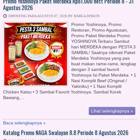
Promo Yoshinoya Paket Merdeka Rp81.000 nett Periode 8 - 31
Agustus 2026
DIPOSTING PADA AGUSTUS 07, 2026 BY HARGA DISKON
Promo Yoshinoya, Promo
Restoran, Promo Agustusan,
Promo Paket Merdeka Promo
YOSHINOYA Terbaru Sambut
hari MERDEKA dengan PESTA 3
SAMBAL! Saatnya nikmati Paket
Merdeka Yoshinoya yang pas
buat makan rame-rame, lengkap
dengan 3 sambal favorit
Yoshinoya Isi Paket Merdeka: •⁠ ⁠1
Nasi Komplit Beef (Original /
Yakiniku) •⁠ ⁠1 Nasi Komplit
Chicken Katsu •⁠ ⁠3 Sambal Favorit Yoshinoya: Sambal Korek
Bawang,...
Lihat selengkapnya »
Baca selengkapnya »
Katalog Promo NAGA Swalayan 8.8 Periode 8 Agustus 2026