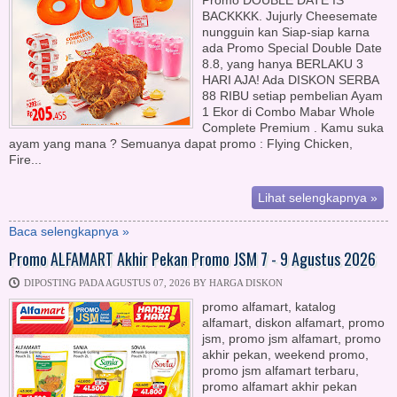
Promo DOUBLE DATE IS
BACKKKK. Jujurly Cheesemate
nungguin kan Siap-siap karna
ada Promo Special Double Date
8.8, yang hanya BERLAKU 3
HARI AJA! Ada DISKON SERBA
88 RIBU setiap pembelian Ayam
1 Ekor di Combo Mabar Whole
Complete Premium . Kamu suka
ayam yang mana ? Semuanya dapat promo : Flying Chicken,
Fire...
Lihat selengkapnya »
Baca selengkapnya »
Promo ALFAMART Akhir Pekan Promo JSM 7 - 9 Agustus 2026
DIPOSTING PADA AGUSTUS 07, 2026 BY HARGA DISKON
promo alfamart, katalog
alfamart, diskon alfamart, promo
jsm, promo jsm alfamart, promo
akhir pekan, weekend promo,
promo jsm alfamart terbaru,
promo alfamart akhir pekan