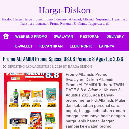
Harga-Diskon
Katalog Harga, Harga Promo, Promo Indomaret, Alfamart, Alfamidi, Superindo, Hypermart,
Transmart, Lottemart, Promo Restoran, Oriflame, Tupperware, dll
WEEKEND PROMO
SWALAYAN
RESTORAN
DELIVERY
E-WALLET
KECANTIKAN
ELEKTRONIK
LAINNYA
Promo ALFAMIDI Promo Spesial 08.08 Periode 8 Agustus 2026
DIPOSTING PADA AGUSTUS 08, 2026 BY HARGA DISKON
Promo Alfamidi, Promo
Swalayan, Diskon Alfamidi
Promo ALFAMIDI Terbaru TWIN
DATE 8.8 di Alfamidi Khusus 8
Agustus 2026, ada banyak
promo menarik di Alfamidi. Mulai
dari kebutuhan personal care,
popok, hingga kebutuhan rumah
tangga, semuanya hadir dengan
harga lebih hemat. Jangan
sampai kelewatan promo