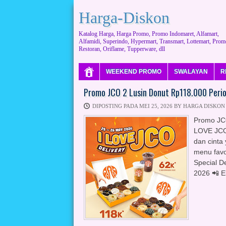
Harga-Diskon
Katalog Harga, Harga Promo, Promo Indomaret, Alfamart,
Alfamidi, Superindo, Hypermart, Transmart, Lottemart, Prom
Restoran, Oriflame, Tupperware, dll
WEEKEND PROMO
SWALAYAN
R
Promo JCO 2 Lusin Donut Rp118.000 Peri
DIPOSTING PADA MEI 25, 2026 BY HARGA DISKON
Promo JC
LOVE JCO 
dan cinta
menu favo
Special D
2026 📲 Ek