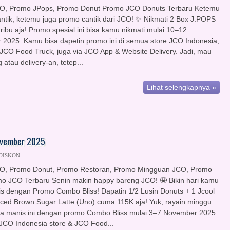
O, Promo JPops, Promo Donut Promo JCO Donuts Terbaru Ketemu
antik, ketemu juga promo cantik dari JCO! ✨ Nikmati 2 Box J.POPS
ribu aja! Promo spesial ini bisa kamu nikmati mulai 10–12
2025. Kamu bisa dapetin promo ini di semua store JCO Indonesia,
JCO Food Truck, juga via JCO App & Website Delivery. Jadi, mau
atau delivery-an, tetep...
Lihat selengkapnya »
November 2025
 DISKON
O, Promo Donut, Promo Restoran, Promo Mingguan JCO, Promo
o JCO Terbaru Senin makin happy bareng JCO! 🤩 Bikin hari kamu
is dengan Promo Combo Bliss! Dapatin 1/2 Lusin Donuts + 1 Jcool
 Iced Brown Sugar Latte (Uno) cuma 115K aja! Yuk, rayain minggu
a manis ini dengan promo Combo Bliss mulai 3–7 November 2025
JCO Indonesia store & JCO Food...