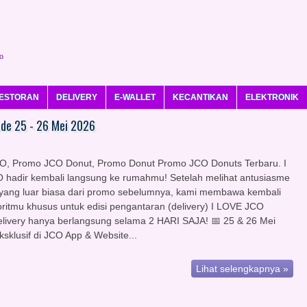
o
ESTORAN
DELIVERY
E-WALLET
KECANTIKAN
ELEKTRONIK
ode 25 - 26 Mei 2026
O, Promo JCO Donut, Promo Donut Promo JCO Donuts Terbaru. I
hadir kembali langsung ke rumahmu! Setelah melihat antusiasme
 yang luar biasa dari promo sebelumnya, kami membawa kembali
ritmu khusus untuk edisi pengantaran (delivery) I LOVE JCO
elivery hanya berlangsung selama 2 HARI SAJA! 📅 25 & 26 Mei
sklusif di JCO App & Website...
Lihat selengkapnya »