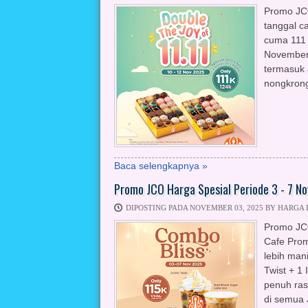
Promo JC
tanggal c
cuma 111 
November 
termasuk 
nongkrong 
Baca selengkapnya »
Promo JCO Harga Spesial Periode 3 - 7 
DIPOSTING PADA NOVEMBER 03, 2025 BY HARGA
Promo JC
Cafe Prom
lebih man
Twist + 1
penuh ras
di semua 