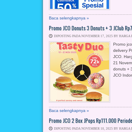
Baca selengkapnya »
Promo JCO Donuts 3 Donuts + 3 JClub Rp
DIPOSTING PADA NOVEMBER 17, 2025 BY HARGA
Promo jco
delivery 
JCO. Harg
21 Novemb
donuts + 3
JCO Indon
Baca selengkapnya »
Promo JCO 2 Box JPops Rp111.000 Period
DIPOSTING PADA NOVEMBER 10, 2025 BY HARGA