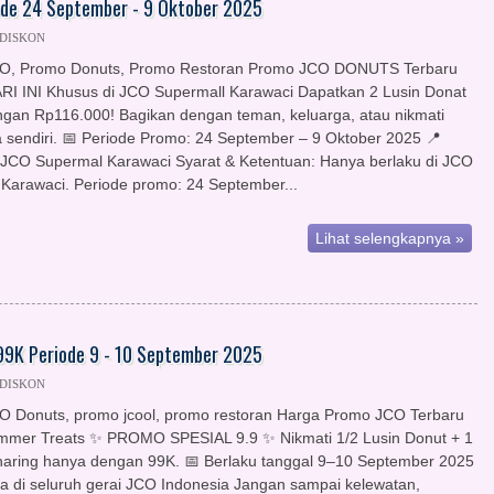
ode 24 September - 9 Oktober 2025
 DISKON
O, Promo Donuts, Promo Restoran Promo JCO DONUTS Terbaru
I INI Khusus di JCO Supermall Karawaci Dapatkan 2 Lusin Donat
gan Rp116.000! Bagikan dengan teman, keluarga, atau nikmati
sendiri. 📅 Periode Promo: 24 September – 9 Oktober 2025 📍
 JCO Supermal Karawaci Syarat & Ketentuan: Hanya berlaku di JCO
Karawaci. Periode promo: 24 September...
Lihat selengkapnya »
99K Periode 9 - 10 September 2025
 DISKON
 Donuts, promo jcool, promo restoran Harga Promo JCO Terbaru
mer Treats ✨ PROMO SPESIAL 9.9 ✨ Nikmati 1/2 Lusin Donut + 1
ring hanya dengan 99K. 📅 Berlaku tanggal 9–10 September 2025
ia di seluruh gerai JCO Indonesia Jangan sampai kelewatan,