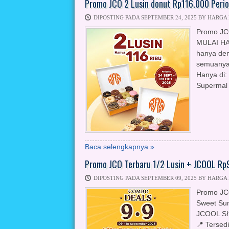
Promo JCO 2 Lusin donut Rp116.000 Peri
DIPOSTING PADA SEPTEMBER 24, 2025 BY HARGA
Promo JC
MULAI HAR
hanya den
semuanya 
Hanya di:
Supermal 
Baca selengkapnya »
Promo JCO Terbaru 1/2 Lusin + JCOOL Rp
DIPOSTING PADA SEPTEMBER 09, 2025 BY HARGA
Promo JCO
Sweet Sum
JCOOL Sha
📍 Tersed