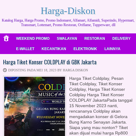
Harga-Diskon
Katalog Harga, Harga Promo, Promo Indomaret, Alfamart, Alfamidi, Superindo, Hypermart,
Transmart, Lottemart, Promo Restoran, Oriflame, Tupperware, dll
WEEKEND PROMO
SWALAYAN
RESTORAN
DELIVERY
E-WALLET
KECANTIKAN
ELEKTRONIK
LAINNYA
Harga Tiket Konser COLDPLAY di GBK Jakarta
DIPOSTING PADA MEI 18, 2023 BY HARGA DISKON
Harga Tiket Coldplay, Pesan
Tiket Coldplay, Tiket Konser
Coldplay, Harga Tiket Konser
Coldplay Harga Tiket Konser
COLDPLAY JakartaPada tanggal
15 November 2023 nanti,
rencananya Coldplay akan
mengadakan konser di Gelora
Bung Karno Senayan Jakarta.
Siapa yang mau nonton? Tiket
akan dijual mulai harga Rp800