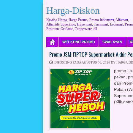
Harga-Diskon
Katalog Harga, Harga Promo, Promo Indomaret, Alfamart,
Alfamidi, Superindo, Hypermart, Transmart, Lottemart, Prom
Restoran, Oriflame, Tupperware, dll
WEEKEND PROMO
SWALAYAN
R
Promo JSM TIPTOP Supermarket Akhir Pek
DIPOSTING PADA AGUSTUS 06, 2026 BY HARGA D
promo tip 
pekan, pr
dan Promo
Pekan (We
Supermark
(Klik gam