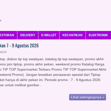
o
ESTORAN
DELIVERY
E-WALLET
KECANTIKAN
ELEKTRONIK
an 7 - 9 Agustus 2026
ISKON
top, diskon tip top swalayan, katalog tip top swalayan, promo akhir
omo jsm tiptop, promo akhir pekan, weekend promo Katalog Harga
 TIP TOP Supermarket Terbaru Promo TIP TOP Supermarket Akhir
ekend Promo). Jangan lewatkan penawaran spesial dari Tiptop
et hanya di akhir pekan ini. Periode promo : 7 - 9 Agustus 2026
bar untuk melihat gambar...
Lihat selengkapnya »