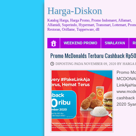
Harga-Diskon
Katalog Harga, Harga Promo, Promo Indomaret, Alfamart,
Alfamidi, Superindo, Hypermart, Transmart, Lottemart, Prom
Restoran, Oriflame, Tupperware, dll
WEEKEND PROMO
SWALAYAN
R
Promo McDonalds Terbaru Cashback Rp50
DIPOSTING PADA NOVEMBER 09, 2020 BY HARGA
Promo Mc
MCDONALD
LinkAjaHa
www.mcdel
cashback 
2020 Syar