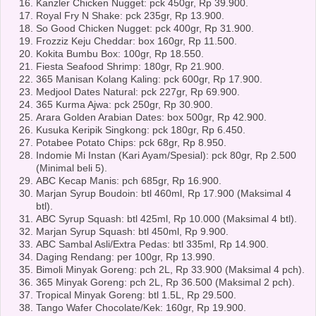
Kanzler Chicken Nugget: pck 450gr, Rp 39.900.
Royal Fry N Shake: pck 235gr, Rp 13.900.
So Good Chicken Nugget: pck 400gr, Rp 31.900.
Frozziz Keju Cheddar: box 160gr, Rp 11.500.
Kokita Bumbu Box: 100gr, Rp 18.550.
Fiesta Seafood Shrimp: 180gr, Rp 21.900.
365 Manisan Kolang Kaling: pck 600gr, Rp 17.900.
Medjool Dates Natural: pck 227gr, Rp 69.900.
365 Kurma Ajwa: pck 250gr, Rp 30.900.
Arara Golden Arabian Dates: box 500gr, Rp 42.900.
Kusuka Keripik Singkong: pck 180gr, Rp 6.450.
Potabee Potato Chips: pck 68gr, Rp 8.950.
Indomie Mi Instan (Kari Ayam/Spesial): pck 80gr, Rp 2.500
(Minimal beli 5).
ABC Kecap Manis: pch 685gr, Rp 16.900.
Marjan Syrup Boudoin: btl 460ml, Rp 17.900 (Maksimal 4
btl).
ABC Syrup Squash: btl 425ml, Rp 10.000 (Maksimal 4 btl).
Marjan Syrup Squash: btl 450ml, Rp 9.900.
ABC Sambal Asli/Extra Pedas: btl 335ml, Rp 14.900.
Daging Rendang: per 100gr, Rp 13.990.
Bimoli Minyak Goreng: pch 2L, Rp 33.900 (Maksimal 4 pch).
365 Minyak Goreng: pch 2L, Rp 36.500 (Maksimal 2 pch).
Tropical Minyak Goreng: btl 1.5L, Rp 29.500.
Tango Wafer Chocolate/Kek: 160gr, Rp 19.900.