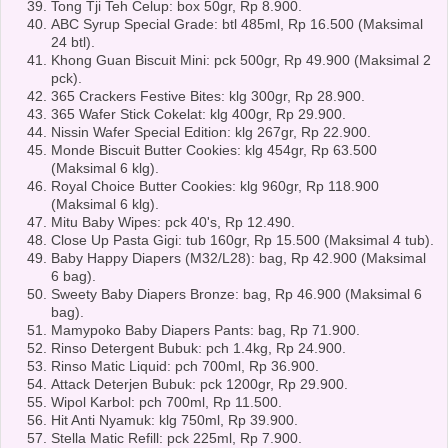
Tong Tji Teh Celup: box 50gr, Rp 8.900.
ABC Syrup Special Grade: btl 485ml, Rp 16.500 (Maksimal
24 btl).
Khong Guan Biscuit Mini: pck 500gr, Rp 49.900 (Maksimal 2
pck).
365 Crackers Festive Bites: klg 300gr, Rp 28.900.
365 Wafer Stick Cokelat: klg 400gr, Rp 29.900.
Nissin Wafer Special Edition: klg 267gr, Rp 22.900.
Monde Biscuit Butter Cookies: klg 454gr, Rp 63.500
(Maksimal 6 klg).
Royal Choice Butter Cookies: klg 960gr, Rp 118.900
(Maksimal 6 klg).
Mitu Baby Wipes: pck 40's, Rp 12.490.
Close Up Pasta Gigi: tub 160gr, Rp 15.500 (Maksimal 4 tub).
Baby Happy Diapers (M32/L28): bag, Rp 42.900 (Maksimal
6 bag).
Sweety Baby Diapers Bronze: bag, Rp 46.900 (Maksimal 6
bag).
Mamypoko Baby Diapers Pants: bag, Rp 71.900.
Rinso Detergent Bubuk: pch 1.4kg, Rp 24.900.
Rinso Matic Liquid: pch 700ml, Rp 36.900.
Attack Deterjen Bubuk: pck 1200gr, Rp 29.900.
Wipol Karbol: pch 700ml, Rp 11.500.
Hit Anti Nyamuk: klg 750ml, Rp 39.900.
Stella Matic Refill: pck 225ml, Rp 7.900.