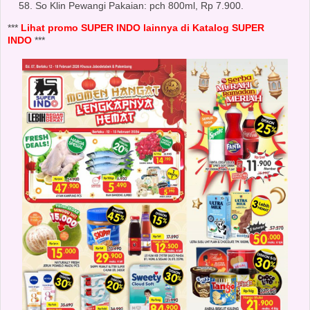
So Klin Pewangi Pakaian: pch 800ml, Rp 7.900.
***
Lihat promo SUPER INDO lainnya di Katalog SUPER
INDO
***