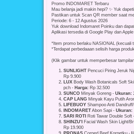
Promo INDOMARET Terbaru
Mau belanja jadi makin hepi? ✨ Yuk dap
Pastikan untuk Scan QR member saat mel
Periode: 6 - 12 Agustus 2026
Yuk download Indomaret Poinku dan dapat
Aplikasi tersedia di Google Play dan Apple
*Item promo berlaku NASIONAL (kecuali t
*Terdapat perbedaaan selisih harga produk
(Klik gambar untuk memperbesar tampila
SUNLIGHT
Pencuci Piring Jeruk Ni
Rp 9.900
LUX
Body Wash Botanicals Soft Ski
pch -
Harga:
Rp 32.500
SUNCO
Minyak Goreng -
Ukuran:
2
CAP LANG
Minyak Kayu Putih Aro
LIFEBUOY
Shampoo Anti Dandruff/
INDOMARET
Abon Sapi -
Ukuran:
SARI ROTI
Roti Tawar Double Soft 
SHINZU'I
Facial Wash Skin Light/Br
Rp 19.900
PRONAS
Corned Beef Kornetku -
U