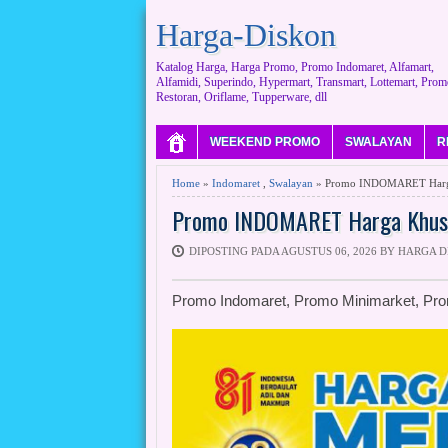
Harga-Diskon
Katalog Harga, Harga Promo, Promo Indomaret, Alfamart,
Alfamidi, Superindo, Hypermart, Transmart, Lottemart, Prom
Restoran, Oriflame, Tupperware, dll
WEEKEND PROMO
SWALAYAN
R
Home
»
Indomaret
,
Swalayan
» Promo INDOMARET Harga 
Promo INDOMARET Harga Khusu
DIPOSTING PADA AGUSTUS 06, 2026 BY HARGA 
Promo Indomaret, Promo Minimarket, Pr