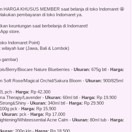
etin HARGA KHUSUS MEMBER saat belanja di toko Indomaret 🤩
akukan pembayaran di toko Indomaret ya.
kan keuntungan saat berbelanja di Indomaret!
 App store.
oko Indomaret Point)
 wilayah luar (Jawa, Bali & Lombok)
n gambar)
pis/Berry/Biocare Nature Blueberries -
Ukuran:
675g btl -
Harga:
n Soft Rose/Magical Orchid/Sakura Bloom -
Ukuran:
900/825ml
L pch -
Harga:
Rp 42.300
ma Therapy/Lavender -
Ukuran:
60ml btl -
Harga:
Rp 19.900
Strong&Shiny -
Ukuran:
340ml btl -
Harga:
Rp 29.900
100g pck -
Harga:
Rp 15.900
-
Ukuran:
pck -
Harga:
Rp 17.000
ightening/Whiteessential Acne Calm -
Ukuran:
80ml tub -
Harga:
kuran:
200g klg -
Harga:
Rp 18.500