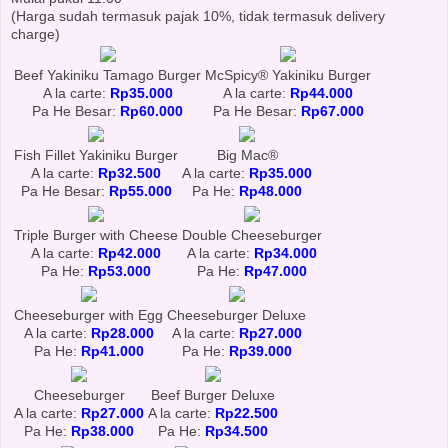
(Harga sudah termasuk pajak 10%, tidak termasuk delivery
charge)
Beef Yakiniku Tamago Burger
McSpicy® Yakiniku Burger
A la carte:
Rp35.000
A la carte:
Rp44.000
Pa He Besar:
Rp60.000
Pa He Besar:
Rp67.000
Fish Fillet Yakiniku Burger
Big Mac®
A la carte:
Rp32.500
A la carte:
Rp35.000
Pa He Besar:
Rp55.000
Pa He:
Rp48.000
Triple Burger with Cheese
Double Cheeseburger
A la carte:
Rp42.000
A la carte:
Rp34.000
Pa He:
Rp53.000
Pa He:
Rp47.000
Cheeseburger with Egg
Cheeseburger Deluxe
A la carte:
Rp28.000
A la carte:
Rp27.000
Pa He:
Rp41.000
Pa He:
Rp39.000
Cheeseburger
Beef Burger Deluxe
A la carte:
Rp27.000
A la carte:
Rp22.500
Pa He:
Rp38.000
Pa He:
Rp34.500