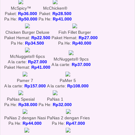
McSpicy™
McChicken®
Paket:
Rp36.000
Paket:
Rp28.500
Pa He:
Rp50.000
Pa He:
Rp41.000
Chicken Burger Deluxe
Fish Fillet Burger
Paket Hemat:
Rp22.500
Paket Hemat:
Rp27.000
Pa He:
Rp34.500
Pa He:
Rp40.000
McNuggets® 6pcs
McNuggets® 9pcs
A la carte:
Rp27.000
A la carte:
Rp37.000
Paket Hemat:
Rp41.000
Pamer 7
PaMer 5
A la carte:
Rp157.000
A la carte:
Rp108.000
PaNas Spesial
PaNas 1
Pa He:
Rp38.000
Pa He:
Rp32.000
PaNas 2 dengan Nasi
PaNas 2 dengan Fries
Pa He:
Rp44.000
Pa He:
Rp47.000