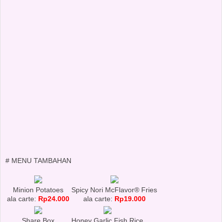
# MENU TAMBAHAN
Minion Potatoes
Spicy Nori McFlavor® Fries
ala carte:
Rp24.000
ala carte:
Rp19.000
Share Box
Honey Garlic Fish Rice