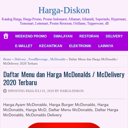
Harga-Diskon
Katalog Harga, Harga Promo, Promo Indomaret, Alfamart, Alfamidi, Superindo, Hypermart,
Transmart, Lottemart, Promo Restoran, Oriflame, Tupperware, dll
WEEKEND PROMO
SWALAYAN
RESTORAN
DELIVERY
E-WALLET
KECANTIKAN
ELEKTRONIK
LAINNYA
Home
»
Delivery
,
FoodBeverage
,
McDonalds
» Daftar Menu dan Harga McDonalds /
McDelivery 2020 Terbaru
Daftar Menu dan Harga McDonalds / McDelivery
2020 Terbaru
DIPOSTING PADA JULI 01, 2020 BY HARGA DISKON
Harga Ayam McDonalds, Harga Burger McDonalds, Harga
McDonalds, Harga McD, Daftar Menu McDonalds, Daftar Harga
McDonalds, McDonalds Delivery