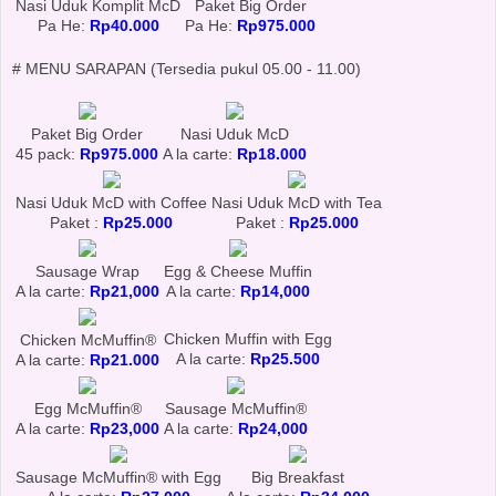
Nasi Uduk Komplit McD
Paket Big Order
Pa He:
Rp40.000
Pa He:
Rp975.000
# MENU SARAPAN (Tersedia pukul 05.00 - 11.00)
Paket Big Order
Nasi Uduk McD
45 pack:
Rp975.000
A la carte:
Rp18.000
Nasi Uduk McD with Coffee
Nasi Uduk McD with Tea
Paket :
Rp25.000
Paket :
Rp25.000
Sausage Wrap
Egg & Cheese Muffin
A la carte:
Rp21,000
A la carte:
Rp14,000
Chicken Muffin with Egg
Chicken McMuffin®
A la carte:
Rp25.500
A la carte:
Rp21.000
Egg McMuffin®
Sausage McMuffin®
A la carte:
Rp23,000
A la carte:
Rp24,000
Sausage McMuffin® with Egg
Big Breakfast