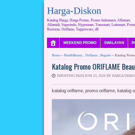
Harga-Diskon
Katalog Harga, Harga Promo, Promo Indomaret, Alfamart,
Alfamidi, Superindo, Hypermart, Transmart, Lottemart, Prom
Restoran, Oriflame, Tupperware, dll
WEEKEND PROMO
SWALAYAN
R
Home
»
HealthBeauty
,
Oriflame
,
Reguler
» Katalog Promo
Katalog Promo ORIFLAME Beauty
DIPOSTING PADA JUNI 23, 2026 BY HARGA DISK
katalog oriflame, promo oriflame, katalog o