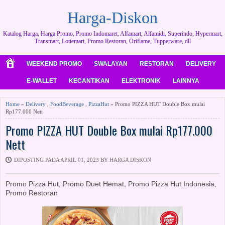
Harga-Diskon
Katalog Harga, Harga Promo, Promo Indomaret, Alfamart, Alfamidi, Superindo, Hypermart,
Transmart, Lottemart, Promo Restoran, Oriflame, Tupperware, dll
WEEKEND PROMO
SWALAYAN
RESTORAN
DELIVERY
E-WALLET
KECANTIKAN
ELEKTRONIK
LAINNYA
Home
»
Delivery
,
FoodBeverage
,
PizzaHut
» Promo PIZZA HUT Double Box mulai
Rp177.000 Nett
Promo PIZZA HUT Double Box mulai Rp177.000
Nett
DIPOSTING PADA APRIL 01, 2023 BY HARGA DISKON
Promo Pizza Hut, Promo Duet Hemat, Promo Pizza Hut Indonesia,
Promo Restoran