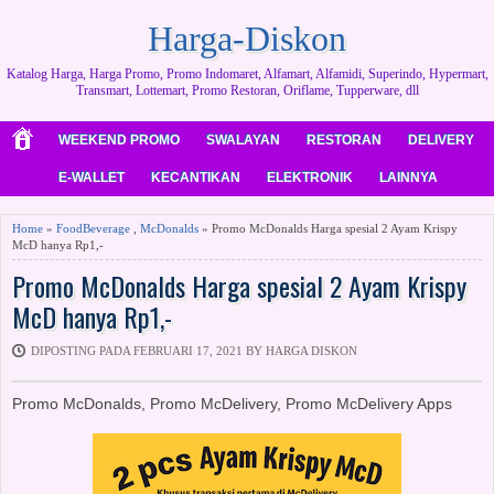
Harga-Diskon
Katalog Harga, Harga Promo, Promo Indomaret, Alfamart, Alfamidi, Superindo, Hypermart,
Transmart, Lottemart, Promo Restoran, Oriflame, Tupperware, dll
WEEKEND PROMO
SWALAYAN
RESTORAN
DELIVERY
E-WALLET
KECANTIKAN
ELEKTRONIK
LAINNYA
Home
»
FoodBeverage
,
McDonalds
» Promo McDonalds Harga spesial 2 Ayam Krispy
McD hanya Rp1,-
Promo McDonalds Harga spesial 2 Ayam Krispy
McD hanya Rp1,-
DIPOSTING PADA FEBRUARI 17, 2021 BY HARGA DISKON
Promo McDonalds, Promo McDelivery, Promo McDelivery Apps