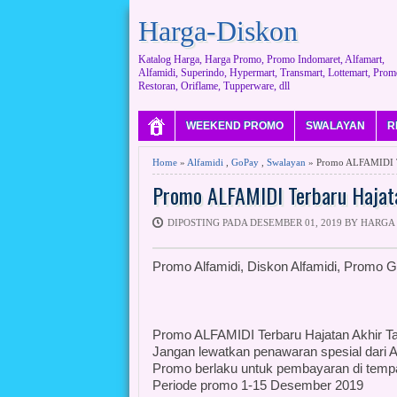
Harga-Diskon
Katalog Harga, Harga Promo, Promo Indomaret, Alfamart,
Alfamidi, Superindo, Hypermart, Transmart, Lottemart, Prom
Restoran, Oriflame, Tupperware, dll
WEEKEND PROMO
SWALAYAN
R
Home
»
Alfamidi
,
GoPay
,
Swalayan
» Promo ALFAMIDI Te
Promo ALFAMIDI Terbaru Hajata
DIPOSTING PADA DESEMBER 01, 2019 BY HARGA
Promo Alfamidi, Diskon Alfamidi, Promo 
Promo ALFAMIDI Terbaru Hajatan Akhir T
Jangan lewatkan penawaran spesial dari A
Promo berlaku untuk pembayaran di tem
Periode promo 1-15 Desember 2019