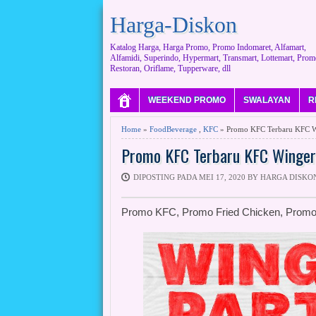
Harga-Diskon
Katalog Harga, Harga Promo, Promo Indomaret, Alfamart,
Alfamidi, Superindo, Hypermart, Transmart, Lottemart, Prom
Restoran, Oriflame, Tupperware, dll
WEEKEND PROMO
SWALAYAN
R
Home
»
FoodBeverage
,
KFC
» Promo KFC Terbaru KFC Wi
Promo KFC Terbaru KFC Winger
DIPOSTING PADA MEI 17, 2020 BY HARGA DISKO
Promo KFC, Promo Fried Chicken, Promo