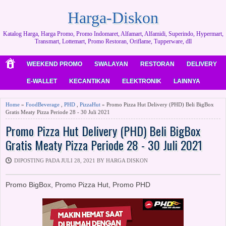
Harga-Diskon
Katalog Harga, Harga Promo, Promo Indomaret, Alfamart, Alfamidi, Superindo, Hypermart,
Transmart, Lottemart, Promo Restoran, Oriflame, Tupperware, dll
WEEKEND PROMO
SWALAYAN
RESTORAN
DELIVERY
E-WALLET
KECANTIKAN
ELEKTRONIK
LAINNYA
Home
»
FoodBeverage
,
PHD
,
PizzaHut
» Promo Pizza Hut Delivery (PHD) Beli BigBox
Gratis Meaty Pizza Periode 28 - 30 Juli 2021
Promo Pizza Hut Delivery (PHD) Beli BigBox
Gratis Meaty Pizza Periode 28 - 30 Juli 2021
DIPOSTING PADA JULI 28, 2021 BY HARGA DISKON
Promo BigBox, Promo Pizza Hut, Promo PHD