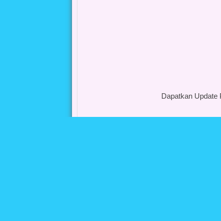
Dapatkan Update 
-------------------------------------------------------
>> LIHAT PROMO MENARIK LAINNYA, KL