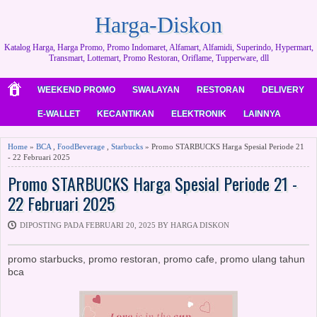
Harga-Diskon
Katalog Harga, Harga Promo, Promo Indomaret, Alfamart, Alfamidi, Superindo, Hypermart,
Transmart, Lottemart, Promo Restoran, Oriflame, Tupperware, dll
WEEKEND PROMO
SWALAYAN
RESTORAN
DELIVERY
E-WALLET
KECANTIKAN
ELEKTRONIK
LAINNYA
Home
»
BCA
,
FoodBeverage
,
Starbucks
» Promo STARBUCKS Harga Spesial Periode 21
- 22 Februari 2025
Promo STARBUCKS Harga Spesial Periode 21 -
22 Februari 2025
DIPOSTING PADA FEBRUARI 20, 2025 BY HARGA DISKON
promo starbucks, promo restoran, promo cafe, promo ulang tahun
bca