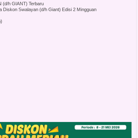
(d/h GIANT) Terbaru
a Diskon Swalayan (d/h Giant) Edisi 2 Mingguan
)