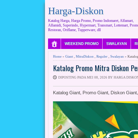
Harga-Diskon
Katalog Harga, Harga Promo, Promo Indomaret, Alfamart,
Alfamidi, Superindo, Hypermart, Transmart, Lottemart, Prom
Restoran, Oriflame, Tupperware, dll
WEEKEND PROMO
SWALAYAN
R
Home
»
Giant
,
MitraDiskon
,
Reguler
,
Swalayan
» Katalog
Katalog Promo Mitra Diskon Pe
DIPOSTING PADA MEI 08, 2026 BY HARGA DISKO
Katalog Giant, Promo Giant, Diskon Gia