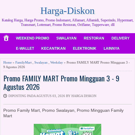
Harga-Diskon
Katalog Harga, Harga Promo, Promo Indomaret, Alfamart, Alfamidi, Superindo, Hypermart,
Transmart, Lottemart, Promo Restoran, Oriflame, Tupperware, dll
WEEKEND PROMO
SWALAYAN
RESTORAN
DELIVERY
E-WALLET
KECANTIKAN
ELEKTRONIK
LAINNYA
Home
»
FamilyMart
,
Swalayan
,
Weekday
» Promo FAMILY MART Promo Mingguan 3 -
9 Agustus 2026
Promo FAMILY MART Promo Mingguan 3 - 9
Agustus 2026
DIPOSTING PADA AGUSTUS 03, 2026 BY HARGA DISKON
Promo Family Mart, Promo Swalayan, Promo Mingguan Family
Mart