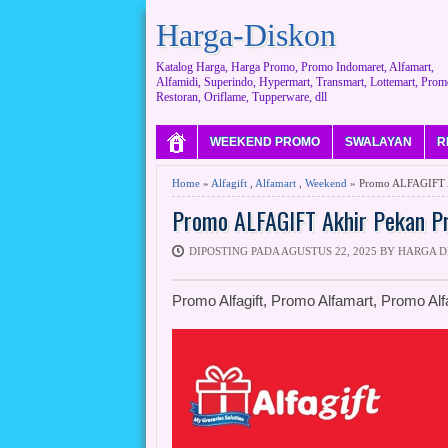
Harga-Diskon
Katalog Harga, Harga Promo, Promo Indomaret, Alfamart,
Alfamidi, Superindo, Hypermart, Transmart, Lottemart, Prom
Restoran, Oriflame, Tupperware, dll
WEEKEND PROMO
SWALAYAN
R
Home
»
Alfagift
,
Alfamart
,
Weekend
» Promo ALFAGIFT A
Promo ALFAGIFT Akhir Pekan P
DIPOSTING PADA AGUSTUS 22, 2025 BY HARGA 
Promo Alfagift, Promo Alfamart, Promo Alf