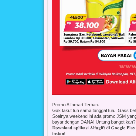
Promo Alfamart Terbaru
Gak takut tuh sama tanggal tua.. Gass bel
Soalnya weekend ini ada promo JSM yang
bayar dengan DANA! Untung banget kan? 
𝐃𝐨𝐰𝐧𝐥𝐨𝐚𝐝 𝐚𝐩𝐥𝐢𝐤𝐚𝐬𝐢 𝐀𝐥𝐟𝐚𝐠𝐢𝐟𝐭 𝐝𝐢 𝐆𝐨𝐨𝐠𝐥𝐞
𝐢𝐧𝐬𝐭𝐚𝐧!⁣⁣⁣⁣⁣⁣⁣⁣⁣⁣⁣⁣⁣⁣⁣⁣⁣⁣⁣⁣⁣⁣⁣⁣⁣⁣⁣⁣⁣⁣⁣⁣⁣⁣⁣⁣⁣⁣⁣⁣⁣⁣⁣⁣⁣⁣⁣⁣⁣⁣⁣⁣⁣⁣⁣⁣⁣⁣⁣⁣⁣⁣⁣⁣⁣⁣⁣⁣⁣⁣⁣⁣⁣⁣⁣⁣⁣⁣⁣⁣⁣⁣⁣⁣⁣⁣⁣