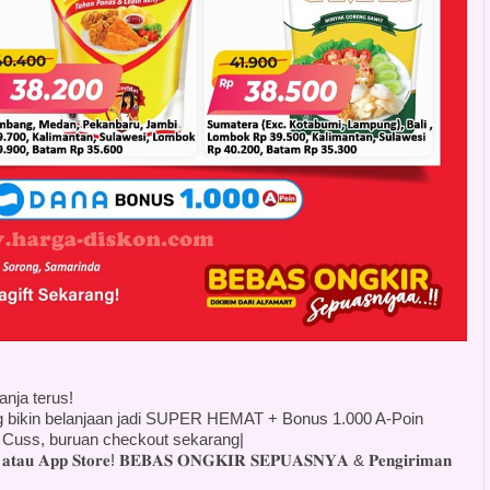
anja terus!
 bikin belanjaan jadi SUPER HEMAT + Bonus 1.000 A-Poin
Cuss, buruan checkout sekarang|
 𝐏𝐥𝐚𝐲 𝐚𝐭𝐚𝐮 𝐀𝐩𝐩 𝐒𝐭𝐨𝐫𝐞! 𝐁𝐄𝐁𝐀𝐒 𝐎𝐍𝐆𝐊𝐈𝐑 𝐒𝐄𝐏𝐔𝐀𝐒𝐍𝐘𝐀 & 𝐏𝐞𝐧𝐠𝐢𝐫𝐢𝐦𝐚𝐧