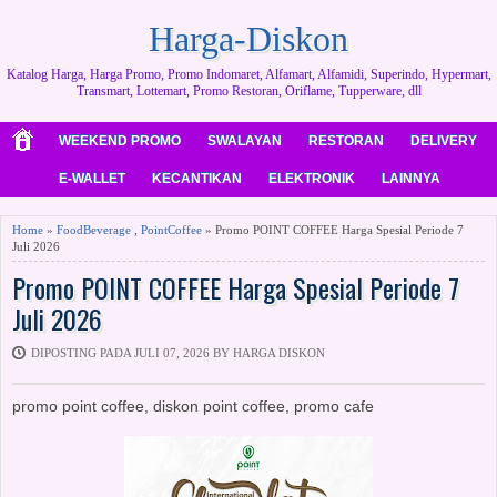
Harga-Diskon
Katalog Harga, Harga Promo, Promo Indomaret, Alfamart, Alfamidi, Superindo, Hypermart,
Transmart, Lottemart, Promo Restoran, Oriflame, Tupperware, dll
WEEKEND PROMO
SWALAYAN
RESTORAN
DELIVERY
E-WALLET
KECANTIKAN
ELEKTRONIK
LAINNYA
Home
»
FoodBeverage
,
PointCoffee
» Promo POINT COFFEE Harga Spesial Periode 7
Juli 2026
Promo POINT COFFEE Harga Spesial Periode 7
Juli 2026
DIPOSTING PADA JULI 07, 2026 BY HARGA DISKON
promo point coffee, diskon point coffee, promo cafe