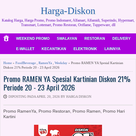
Harga-Diskon
Katalog Harga, Harga Promo, Promo Indomaret, Alfamart, Alfamidi, Superindo, Hypermart,
Transmart, Lottemart, Promo Restoran, Oriflame, Tupperware, dll
WEEKEND PROMO
SWALAYAN
RESTORAN
DELIVERY
E-WALLET
KECANTIKAN
ELEKTRONIK
LAINNYA
Home
»
FoodBeverage
,
RamenYa
,
Weekday
» Promo RAMEN YA Spesial Kartinian
Diskon 21% Periode 20 - 23 April 2026
Promo RAMEN YA Spesial Kartinian Diskon 21%
Periode 20 - 23 April 2026
DIPOSTING PADA APRIL 20, 2026 BY HARGA DISKON
Promo RamenYa, Promo Restoran, Promo Ramen, Promo Hari
Kartini