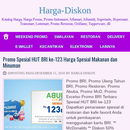
Harga-Diskon
Katalog Harga, Harga Promo, Promo Indomaret, Alfamart, Alfamidi, Superindo, Hypermart,
Transmart, Lottemart, Promo Restoran, Oriflame, Tupperware, dll
WEEKEND PROMO
SWALAYAN
RESTORAN
DELIVERY
E-WALLET
KECANTIKAN
ELEKTRONIK
LAINNYA
Promo Spesial HUT BRI ke-123 Harga Spesial Makanan dan
Minuman
DIPOSTING PADA DESEMBER 15, 2018 BY HARGA DISKON
Promo BRI, Promo Ulang Tahun
BRI, Promo Restoran, Promo
Abuba, Promo McD, Promo
Excelso Promo BRI Terbaru
Spesial HUT BRI ke-123
Dapatkan penarawan spesial di
restoran dan kafe favorit Anda
untuk pembayaran
menggunakan kartu BRI. **
McDonalds ** Diskon 50%